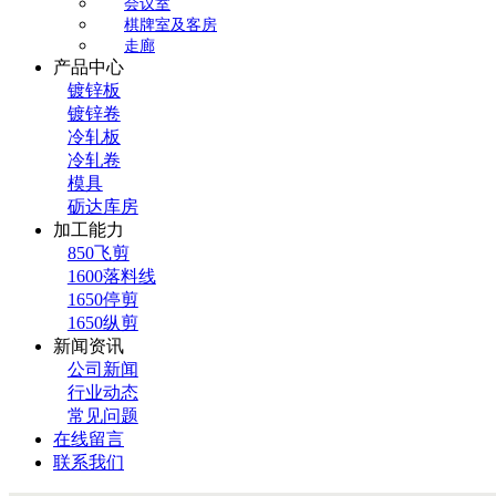
会议室
棋牌室及客房
走廊
产品中心
镀锌板
镀锌卷
冷轧板
冷轧卷
模具
砺达库房
加工能力
850飞剪
1600落料线
1650停剪
1650纵剪
新闻资讯
公司新闻
行业动态
常见问题
在线留言
联系我们