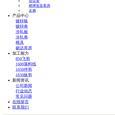
会议室
棋牌室及客房
走廊
产品中心
镀锌板
镀锌卷
冷轧板
冷轧卷
模具
砺达库房
加工能力
850飞剪
1600落料线
1650停剪
1650纵剪
新闻资讯
公司新闻
行业动态
常见问题
在线留言
联系我们