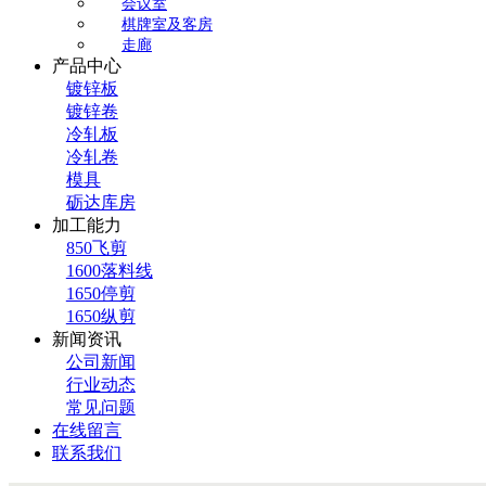
会议室
棋牌室及客房
走廊
产品中心
镀锌板
镀锌卷
冷轧板
冷轧卷
模具
砺达库房
加工能力
850飞剪
1600落料线
1650停剪
1650纵剪
新闻资讯
公司新闻
行业动态
常见问题
在线留言
联系我们