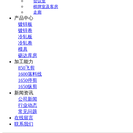
会议室
棋牌室及客房
走廊
产品中心
镀锌板
镀锌卷
冷轧板
冷轧卷
模具
砺达库房
加工能力
850飞剪
1600落料线
1650停剪
1650纵剪
新闻资讯
公司新闻
行业动态
常见问题
在线留言
联系我们