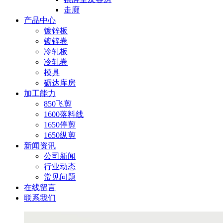
走廊
产品中心
镀锌板
镀锌卷
冷轧板
冷轧卷
模具
砺达库房
加工能力
850飞剪
1600落料线
1650停剪
1650纵剪
新闻资讯
公司新闻
行业动态
常见问题
在线留言
联系我们